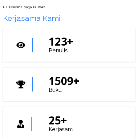
PT. Penerbit Naga Pustaka
Kerjasama Kami
172
+
Penulis
1509
+
Buku
25
+
Kerjasam