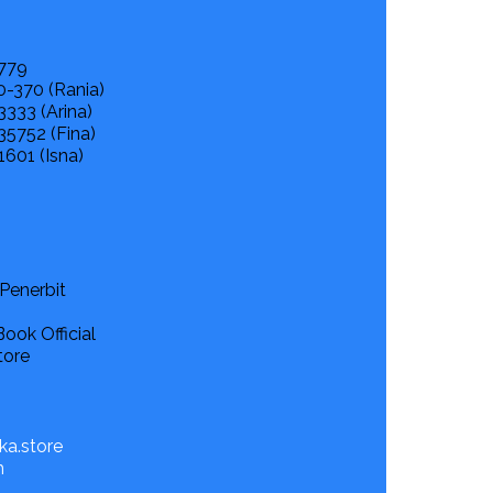
779
0-370 (Rania)
333 (Arina)
35752 (Fina)
601 (Isna)
Penerbit
ook Official
tore
a.store
m