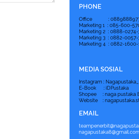
PHONE
Office : 088988897
Marketing 1 : 085-600-57
Marketing 2 : 0888-0274-3
Marketing 3 : 0882-0057-
Marketing 4 : 0882-1600-1
MEDIA SOSIAL
Instagram : Nagapustaka_
E-Book : iDPustaka
Shopee : naga pustaka B
Website : nagapustaka.s
EMAIL
teampenerbit@nagapustak
nagapustaka8@gmail.co