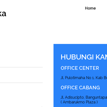
Home
ka
HUBUNGI KA
OFFICE CENTER
Jl. Pulotimaha No 1. Kab 
OFFICE CABANG
Jl. Adisucipto, Banguntap
( Ambarukmo Plaza )