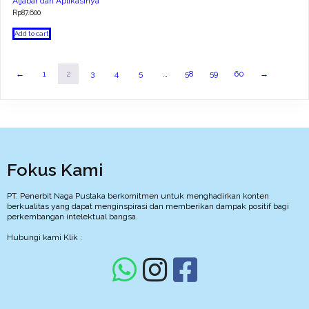
Aljabar dan Aplikasinya
Rp
87.600
Add to cart
←
1
2
3
4
5
…
58
59
60
→
Fokus Kami
PT. Penerbit Naga Pustaka berkomitmen untuk menghadirkan konten
berkualitas yang dapat menginspirasi dan memberikan dampak positif bagi
perkembangan intelektual bangsa.
Hubungi kami Klik :