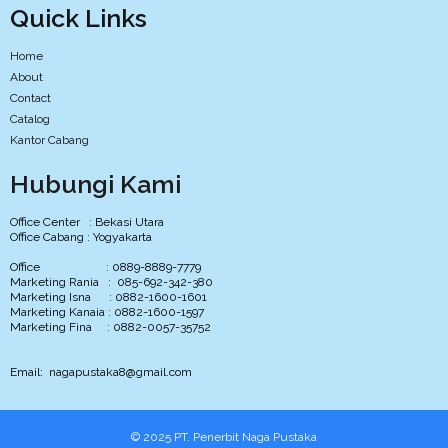
Quick Links
Home
About
Contact
Catalog
Kantor Cabang
Hubungi Kami
Office Center : Bekasi Utara
Office Cabang : Yogyakarta
Office : 0889-8889-7779
Marketing Rania : 085-692-342-380
Marketing Isna : 0882-1600-1601
Marketing Kanaia : 0882-1600-1597
Marketing Fina : 0882-0057-35752
Email: nagapustaka8@gmail.com
© 2025 PT. Penerbit Naga Pustaka