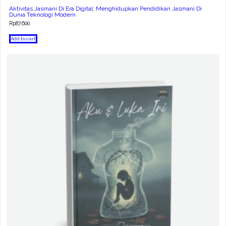
Aktivitas Jasmani Di Era Digital: Menghidupkan Pendidikan Jasmani Di
Dunia Teknologi Modern
Rp
87.600
Add to cart