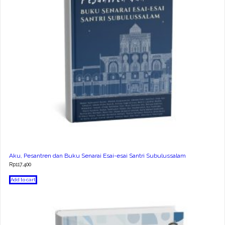
Aku, Pesantren dan Buku Senarai Esai-esai Santri Subulussalam
Rp
117.400
Add to cart