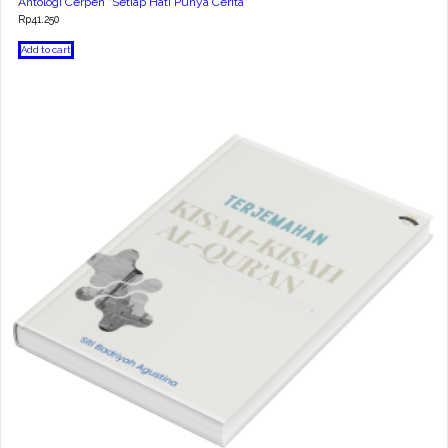
Antologi Cerpen “Setiap Hati Punya Cerita”
Rp
41.250
Add to cart