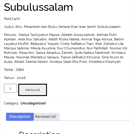
Subulussalam
Rp
117.400
Judul: Aku, Pesantren dan Buku Senarai Esai-esai Santri Subulussalam
Penulis : Nadya Tazkiyatun Najwa, Abidah Asnazzahrok, Adinda Putri
Aprilian, Aida Nur Safuatin, Alfath Rizka Nabila, Annisa Yoga Aliviya, Betrin
Laylatul Muflih, Bidayatul ‘Inayah, Cindy Nafilatus Tsan, Elok Zahratul Ula,
Marsya Sabrina, Meyla Ayudina, Nur Chumairotul, Nur Fadhillah, Nurina Ulir
Rohmah, Resa Ilmi, Salwa Atiqotus Zahroh, Syifa Nafaul Nadhiroh, Ni’matul
Maula, Yowinda Wardatus Sanaya, Tsania Safinatul Khusnia, Dina Nurin Al
Aulia, Alhadi Zaenal Abidin, Amelya Septi Eka Putri, Kholifatul Khoiriyah.
Terbit : ISBN
Tahun : 2026
Aku,
Pesantren
Add to cart
dan
Buku
Category:
Uncategorized
Senarai
Esai-
esai
Description
Reviews (0)
Santri
Subulussalam
quantity