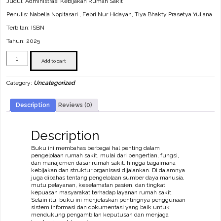
Judul: Administrasi Kebijakan Rumah Sakit
Penulis: Nabella Nopitasari , Febri Nur Hidayah, Tiya Bhakty Prasetya Yuliana
Terbitan: ISBN
Tahun: 2025
Administrasi
Kebijakan
Add to cart
Rumah
Sakit
Category:
Uncategorized
quantity
Description
Reviews (0)
Description
Buku ini membahas berbagai hal penting dalam
pengelolaan rumah sakit, mulai dari pengertian, fungsi,
dan manajemen dasar rumah sakit, hingga bagaimana
kebijakan dan struktur organisasi dijalankan. Di dalamnya
juga dibahas tentang pengelolaan sumber daya manusia,
mutu pelayanan, keselamatan pasien, dan tingkat
kepuasan masyarakat terhadap layanan rumah sakit.
Selain itu, buku ini menjelaskan pentingnya penggunaan
sistem informasi dan dokumentasi yang baik untuk
mendukung pengambilan keputusan dan menjaga