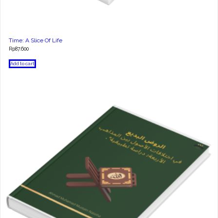
Time: A Slice Of Life
Rp
87.600
Add to cart