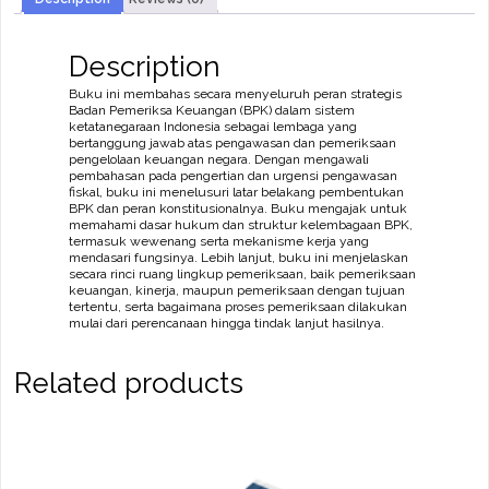
Implementasi
Fungsi
Bpk
Dalam
Description
Menjaga
Akuntabilitas
Buku ini membahas secara menyeluruh peran strategis
Pemerintah
Badan Pemeriksa Keuangan (BPK) dalam sistem
quantity
ketatanegaraan Indonesia sebagai lembaga yang
bertanggung jawab atas pengawasan dan pemeriksaan
pengelolaan keuangan negara. Dengan mengawali
pembahasan pada pengertian dan urgensi pengawasan
fiskal, buku ini menelusuri latar belakang pembentukan
BPK dan peran konstitusionalnya. Buku mengajak untuk
memahami dasar hukum dan struktur kelembagaan BPK,
termasuk wewenang serta mekanisme kerja yang
mendasari fungsinya. Lebih lanjut, buku ini menjelaskan
secara rinci ruang lingkup pemeriksaan, baik pemeriksaan
keuangan, kinerja, maupun pemeriksaan dengan tujuan
tertentu, serta bagaimana proses pemeriksaan dilakukan
mulai dari perencanaan hingga tindak lanjut hasilnya.
Related products