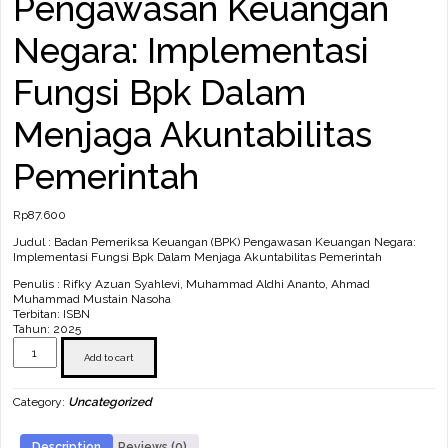
Pengawasan Keuangan
Negara: Implementasi
Fungsi Bpk Dalam
Menjaga Akuntabilitas
Pemerintah
Rp
87.600
Judul : Badan Pemeriksa Keuangan (BPK) Pengawasan Keuangan Negara:
Implementasi Fungsi Bpk Dalam Menjaga Akuntabilitas Pemerintah
Penulis : Rifky Azuan Syahlevi, Muhammad Aldhi Ananto, Ahmad
Muhammad Mustain Nasoha
Terbitan: ISBN
Tahun: 2025
Badan
Pemeriksa
Add to cart
Keuangan
(BPK)
Category:
Uncategorized
Pengawasan
Keuangan
Negara:
Description
Reviews (0)