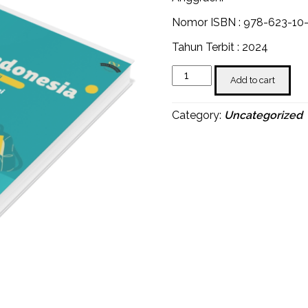
Nomor ISBN : 978-623-10
Tahun Terbit : 2024
Bahasa
Add to cart
Indonesia
Kelas
IV
Category:
Uncategorized
SD/MI
quantity