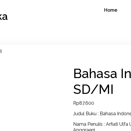
Home
ka
I
Bahasa In
SD/MI
Rp
87.600
Judul Buku : Bahasa Indon
Nama Penulis : Arfiati Ulfa 
Anggraeni