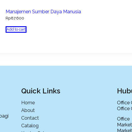
Manajemen Sumber Daya Manusia
Rp
87.600
Add to cart
Quick Links
Hub
Home
Office
Office
About
bagi
Contact
Offi
Market
Catalog
Market