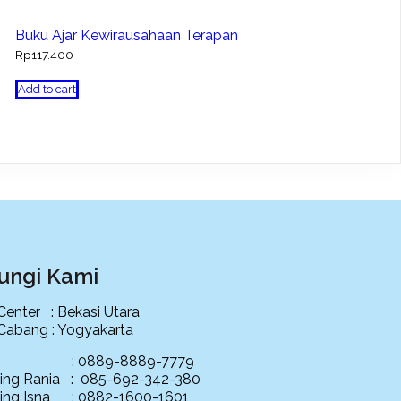
Buku Ajar Kewirausahaan Terapan
Rp
117.400
Add to cart
ungi Kami
 Center : Bekasi Utara
 Cabang : Yogyakarta
ce : 0889-8889-7779
ing Rania : 085-692-342-380
ing Isna : 0882-1600-1601