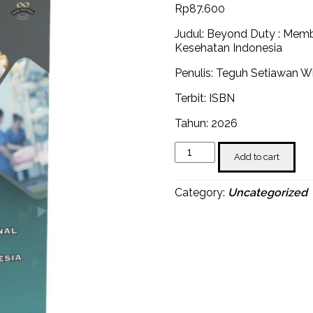
Rp
87.600
Judul: Beyond Duty : Memb
Kesehatan Indonesia
Penulis: Teguh Setiawan 
Terbit: ISBN
Tahun: 2026
Beyond
Add to cart
Duty
:
Membangun
Category:
Uncategorized
Organizational
Citizenship
Behavior
di
Sektor
Kesehatan
Indonesia
quantity