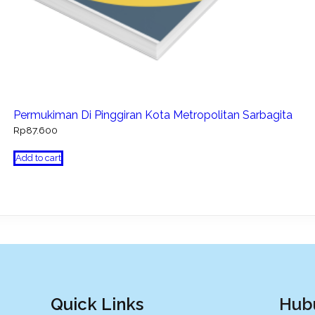
Permukiman Di Pinggiran Kota Metropolitan Sarbagita
Rp
87.600
Add to cart
Quick Links
Hub