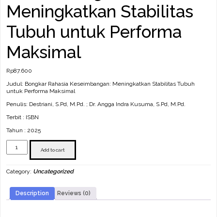
Meningkatkan Stabilitas
Tubuh untuk Performa
Maksimal
Rp
87.600
Judul: Bongkar Rahasia Keseimbangan: Meningkatkan Stabilitas Tubuh
untuk Performa Maksimal
Penulis: Destriani, S.Pd, M.Pd. ; Dr. Angga Indra Kusuma, S.Pd, M.Pd.
Terbit : ISBN
Tahun : 2025
Bongkar
Rahasia
Add to cart
Keseimbangan:
Meningkatkan
Category:
Uncategorized
Stabilitas
Tubuh
untuk
Description
Reviews (0)
Performa
Maksimal
quantity