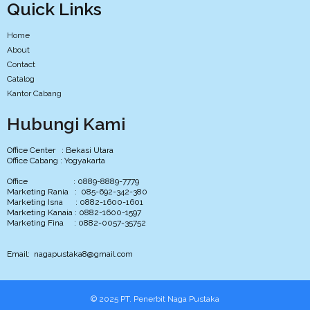
Quick Links
Home
About
Contact
Catalog
Kantor Cabang
Hubungi Kami
Office Center : Bekasi Utara
Office Cabang : Yogyakarta
Office : 0889-8889-7779
Marketing Rania : 085-692-342-380
Marketing Isna : 0882-1600-1601
Marketing Kanaia : 0882-1600-1597
Marketing Fina : 0882-0057-35752
Email: nagapustaka8@gmail.com
© 2025 PT. Penerbit Naga Pustaka