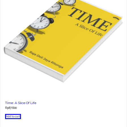
Time: A Slice Of Life
Rp
87.600
Add to cart