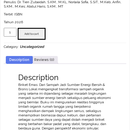
Penulis: Dr. Tien Zubaidah, S.KM., M.KL; Norlaila Sofia, S.SiT., M.Keb; Arifin,
S.KM., M.Kes; Abdul Haris, S.KM., MT
Terbit :ISBN
Tahun 2026
BRIKET
EMAS:
Add to cart
Dari
Sampah
Category:
Uncategorized
Jadi
Sumber
Energi
Description
Reviews (0)
Bersih
&
Bisnis
Lokal
Description
(Panduan
Praktis
Briket Emas: Dari Sampah Jadi Sumber Energi Bersih &
Pengelolaan
Bisnis Lokal mengangkat transformasi sampah organik
Limbah
yang selama ini dipandang sebagai masalah lingkungan
Organik,
menjadi sumber energi bersih sekaligus peluang ekonomi
Peningkatan
yang bernilai. Buku ini menguraikan realitas tingginya
Ekonomi,
limbah organik rumah tangga yang berpotensi
dan
menghasilkan dampak lingkungan serius, sekaligus
Pengurangan
menampilkan biomassa dapur, kebun, dan pertanian
Dampak
sebagai sumber daya yang dapat diolah menjadi briket
Kesehatan
arang berbahan bakar padat yang stabil, terjangkau, dan
bagi
berdaya guna. Dengan perspektif ekonomi sirkular,
Komunitas)