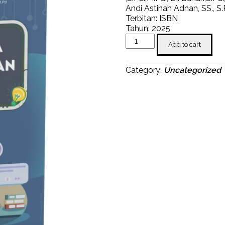
Andi Astinah Adnan, SS., S.P
Terbitan: ISBN
Tahun: 2025
Buku
Add to cart
Media
Pembelajaran
Digital
Category:
Uncategorized
quantity