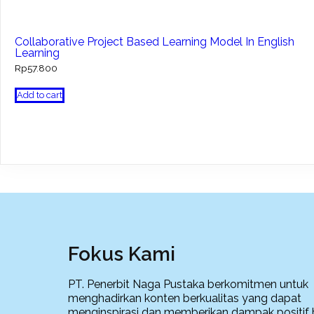
Collaborative Project Based Learning Model In English
Learning
Rp
57.800
Add to cart
Fokus Kami
PT. Penerbit Naga Pustaka berkomitmen untuk
menghadirkan konten berkualitas yang dapat
menginspirasi dan memberikan dampak positif 