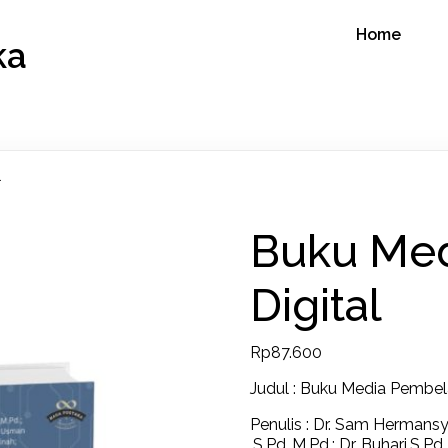
Home
ka
l
Buku Med
Digital
Rp
87.600
Judul : Buku Media Pembela
Penulis : Dr. Sam Hermansy
,S.Pd.,M.Pd.; Dr. Buhari,S.Pd