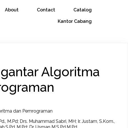
About
Contact
Catalog
Kantor Cabang
gantar Algoritma
rograman
goritma dan Pemrograman
S.Pd., M.Pd; Drs. Muhammad Sabri, MH; Ir. Justam, S.Kom.,
h,S.Pd.,M.Pd; Dr. Usman M,S.Pd,M.Pd