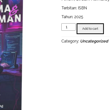
Terbitan: ISBN
Tahun: 2025
Buku
Add to cart
Pengantar
Algoritma
dan
Category:
Uncategorized
Pemrograman
quantity