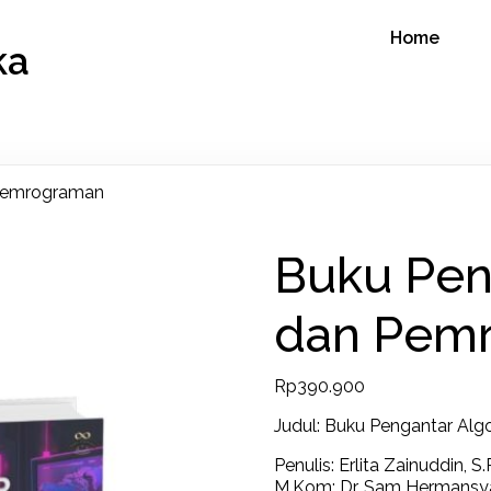
Home
ka
 Pemrograman
Buku Pen
dan Pem
Rp
390.900
Judul: Buku Pengantar Al
Penulis: Erlita Zainuddin, 
M.Kom; Dr. Sam Hermansya