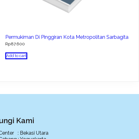
Permukiman Di Pinggiran Kota Metropolitan Sarbagita
Rp
87.600
Add to cart
ungi Kami
 Center : Bekasi Utara