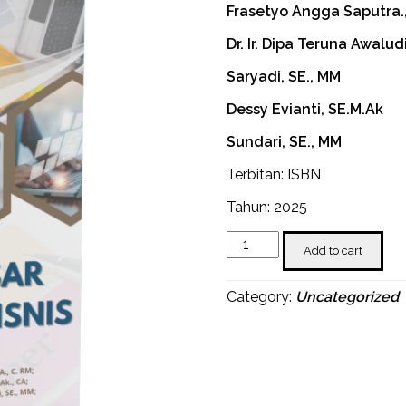
Frasetyo Angga Saputra., S
Dr. Ir. Dipa Teruna Awaludi
Saryadi, SE., MM
Dessy Evianti, SE.M.Ak
Sundari, SE., MM
Terbitan: ISBN
Tahun: 2025
Dasar
Add to cart
–
Dasar
Manajemen
Category:
Uncategorized
Bisnis
quantity