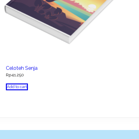
Celoteh Senja
Rp
41.250
Add to cart