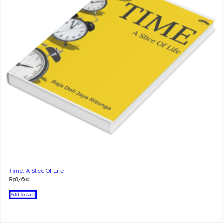
Time: A Slice Of Life
Rp
87.600
Add to cart