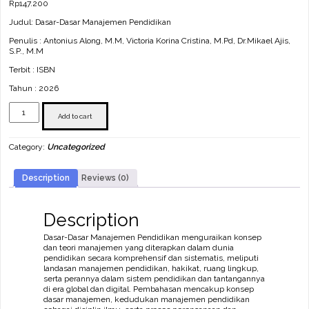
Rp
147.200
Judul: Dasar-Dasar Manajemen Pendidikan
Penulis : Antonius Along, M.M, Victoria Korina Cristina, M.Pd, Dr.Mikael Ajis,
S.P., M.M
Terbit : ISBN
Tahun : 2026
Dasar-
Dasar
Add to cart
Manajemen
Pendidikan
Category:
Uncategorized
quantity
Description
Reviews (0)
Description
Dasar-Dasar Manajemen Pendidikan menguraikan konsep
dan teori manajemen yang diterapkan dalam dunia
pendidikan secara komprehensif dan sistematis, meliputi
landasan manajemen pendidikan, hakikat, ruang lingkup,
serta perannya dalam sistem pendidikan dan tantangannya
di era global dan digital. Pembahasan mencakup konsep
dasar manajemen, kedudukan manajemen pendidikan