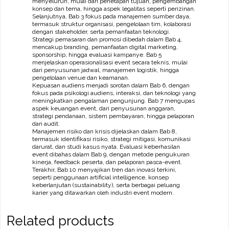
menyeluruh, mulai dari penetapan tujuan, pengembangan
konsep dan tema, hingga aspek legalitas seperti perizinan.
Selanjutnya, Bab 3 fokus pada manajemen sumber daya,
termasuk struktur organisasi, pengelolaan tim, kolaborasi
dengan stakeholder, serta pemanfaatan teknologi.
Strategi pemasaran dan promosi dibedah dalam Bab 4,
mencakup branding, pemanfaatan digital marketing,
sponsorship, hingga evaluasi kampanye. Bab 5
menjelaskan operasionalisasi event secara teknis, mulai
dari penyusunan jadwal, manajemen logistik, hingga
pengelolaan venue dan keamanan.
Kepuasan audiens menjadi sorotan dalam Bab 6, dengan
fokus pada psikologi audiens, interaksi, dan teknologi yang
meningkatkan pengalaman pengunjung. Bab 7 mengupas
aspek keuangan event, dari penyusunan anggaran,
strategi pendanaan, sistem pembayaran, hingga pelaporan
dan audit.
Manajemen risiko dan krisis dijelaskan dalam Bab 8,
termasuk identifikasi risiko, strategi mitigasi, komunikasi
darurat, dan studi kasus nyata. Evaluasi keberhasilan
event dibahas dalam Bab 9, dengan metode pengukuran
kinerja, feedback peserta, dan pelaporan pasca-event.
Terakhir, Bab 10 menyajikan tren dan inovasi terkini,
seperti penggunaan artificial intelligence, konsep
keberlanjutan (sustainability), serta berbagai peluang
karier yang ditawarkan oleh industri event modern.
Related products