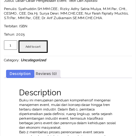
Judul: Dasar-Dasar Pengelolaan Event: Teori Dan Aplikasi
Penulis: Syafruddin.SH.MM.CEE.; Rizky Adhy Satria Mulya, M.M.Par., CHt.,
CESMO., CEE; Dra.Hj. Surya Dewi. MM,CHE,CEE; Nur Farah Fajriaty Muchlis,
S.Tr.Par., MM.Par., CEE; Dr. Arif Zulkarnain.SE.MM.CHE.CHIA.
Terbitan: ISBN
Tahun: 2025
Dasar-
Dasar
Add to cart
Pengelolaan
Event:
Category:
Uncategorized
Teori
Dan
Aplikasi
Description
Reviews (0)
quantity
Description
Buku ini merupakan panduan komprehensif mengenai
manajemen event, mulai dari konsep dasar hingga tren
terbaru dalam industri. Dalam Bab 1, pembaca
diperkenalkan pada definisi, ruang lingkup, serta sejarah
perkembangan industri event, termasuk klasifikasi
berbagai jenis event dan perannya dalam kehidupan sosial
dan ekonomi masyarakat.
Bab 2 membahas proses perencanaan event secara