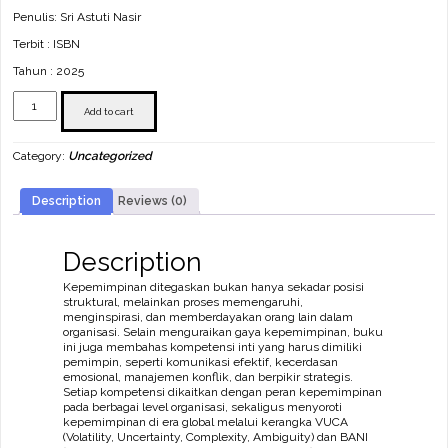
Penulis: Sri Astuti Nasir
Terbit : ISBN
Tahun : 2025
Kepemimpinan
quantity
Add to cart
Category:
Uncategorized
Description
Reviews (0)
Description
Kepemimpinan ditegaskan bukan hanya sekadar posisi
struktural, melainkan proses memengaruhi,
menginspirasi, dan memberdayakan orang lain dalam
organisasi. Selain menguraikan gaya kepemimpinan, buku
ini juga membahas kompetensi inti yang harus dimiliki
pemimpin, seperti komunikasi efektif, kecerdasan
emosional, manajemen konflik, dan berpikir strategis.
Setiap kompetensi dikaitkan dengan peran kepemimpinan
pada berbagai level organisasi, sekaligus menyoroti
kepemimpinan di era global melalui kerangka VUCA
(Volatility, Uncertainty, Complexity, Ambiguity) dan BANI