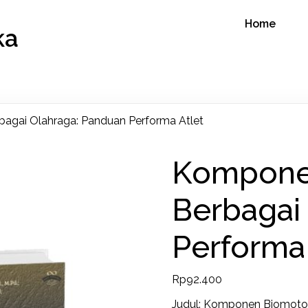
Home
ka
gai Olahraga: Panduan Performa Atlet
Kompone
Berbagai
Performa 
Rp
92.400
Judul:
Komponen Biomotor 