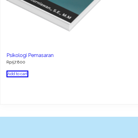
Psikologi Pemasaran
Rp
57.800
Add to cart