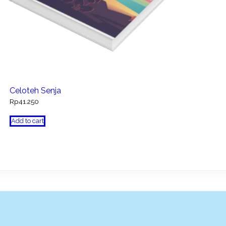
Celoteh Senja
Rp
41.250
Add to cart