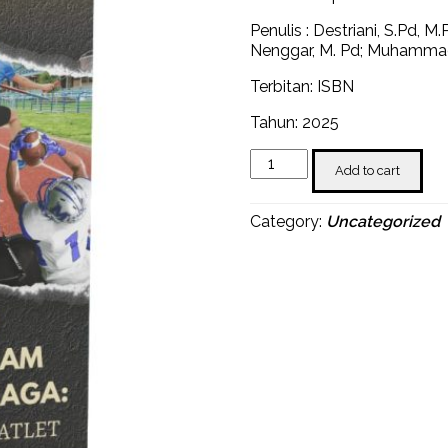
Penulis : Destriani, S.Pd, M
Nenggar, M. Pd; Muhammad,
Terbitan: ISBN
Tahun: 2025
Komponen
Add to cart
Biomotor
Dalam
Berbagai
Category:
Uncategorized
Olahraga:
Panduan
Performa
Atlet
quantity