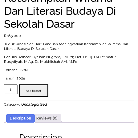
Dan Literasi Budaya Di
Sekolah Dasar
Rp
85.000
Judul: Kreasi Seni Tari: Panduan Meningkatkan Keterampilan Wirama Dan
Literasi Budaya Di Sekolah Dasar
Penulis: Adheari Sya’ban Nugrohaji, M.Pd; Prof. Dr. Hj. Evi Fatimatur
Rusydiyah, M.Ag; Dr. Mukhlishah AM, M.Pd
Terbitan: ISBN
Tahun: 2025
Kreasi
Seni
Add to cart
Tari:
Panduan
Category:
Uncategorized
Meningkatkan
Keterampilan
Wirama
Description
Reviews (0)
Dan
Literasi
Budaya
Di
Description
Sekolah