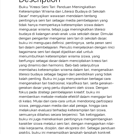
Dasar
Buku "Kreasi Seni Tari: Panduan Meningkatkan
quantity
Keterampilan Wirama dan Literasi Budaya di Sekolah
Dasar" menyajikan wawasan mendalam tentang
pentingnya seni tari sebagai media pembelajaran yang
tidak hanya memperkaya keterampilan siswa dalam
menguasai wirama, tetapi juga meningkatkan literasi
budaya di kalangan anak-anak usia sekolah dasar. Dimulai
dengan pengantar mengenai seni tari di sekolah dasar,
buku ini mengupas definisi, pentingnya, serta peran seni
tari dalam pembelajaran. Penulis menjelaskan dengan rinci
bagaimana seni tari dapat dijadikan alat untuk
menumbuhkan keterampilan wirama siswa, yang
berfungsi sebagai dasar dalam menciptakan kreasi tari
yang dinamis dan harmonis. Bab-bab selanjutnya
membahas keterampilan wirama dalam tari, mengenalkan
literasi budaya sebagai bagian dari pendidikan yang tidak
kalah penting. Buku ini juga menyarankan berbagai cara
mengenalkan tari tradisional, klasifikasi tari, serta gerakan-
gerakan dasar yang perlu dipahami oleh siswa. Dengan
fokus pada strategi pembelajaran kreatif, buku ini
memberikan metode-metode efektif dalam mengajar tari
di kelas. Mulai dari cara-cara untuk mendorong partisipasi
siswa, penggunaan media dan alat peraga, hingga cara
melakukan evaluasi terhadap keterampilan tari siswa,
semuanya dibahas secara terperinci. Tak ketinggalan,
buku ini juga menekankan pentingnya mengembangkan
karakter siswa melalui seni tari, dengan mengajarkan nilai-
nilai kerjasama, disiplin, dan ekspresi diri. Sebagai panduan
praktis, buku ini menampilkan langkah-langkah konkret