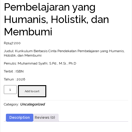
Pembelajaran yang
Humanis, Holistik, dan
Membumi
Rp
147.200
Judul: Kurikulum Berbasis Cinta Pendekatan Pembelajaran yang Humanis,
Holistik, dan Membumi
Penulis: Muhammad Syafri, S.Pd., M.Si., Ph.D
Terbit : ISBN
Tahun : 2026
Kurikulum
Berbasis
Add to cart
Cinta
Pendekatan
Category:
Uncategorized
Pembelajaran
yang
Humanis,
Description
Reviews (0)
Holistik,
dan
Membumi
quantity