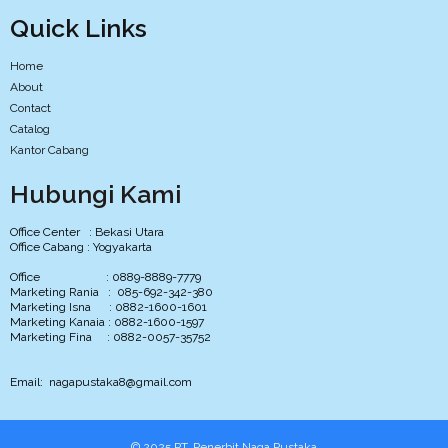
Quick Links
Home
About
Contact
Catalog
Kantor Cabang
Hubungi Kami
Office Center : Bekasi Utara
Office Cabang : Yogyakarta
Office : 0889-8889-7779
Marketing Rania : 085-692-342-380
Marketing Isna : 0882-1600-1601
Marketing Kanaia : 0882-1600-1597
Marketing Fina : 0882-0057-35752
Email: nagapustaka8@gmail.com
© 2025 PT. Penerbit Naga Pustaka