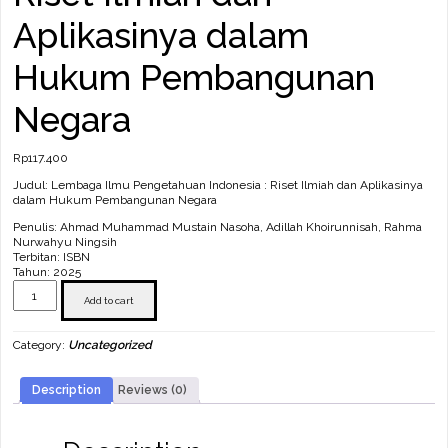
Aplikasinya dalam
Hukum Pembangunan
Negara
Rp
117.400
Judul: Lembaga Ilmu Pengetahuan Indonesia : Riset Ilmiah dan Aplikasinya
dalam Hukum Pembangunan Negara
Penulis: Ahmad Muhammad Mustain Nasoha, Adillah Khoirunnisah, Rahma
Nurwahyu Ningsih
Terbitan: ISBN
Tahun: 2025
Lembaga
Ilmu
Add to cart
Pengetahuan
Indonesia
Category:
Uncategorized
:
Riset
Ilmiah
Description
Reviews (0)
dan
Aplikasinya
dalam
Hukum