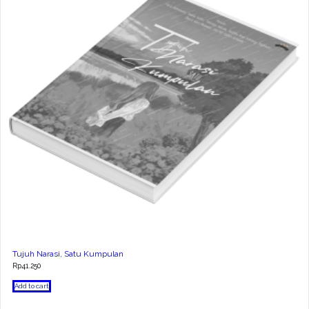
Tujuh Narasi, Satu Kumpulan
Rp
41.250
Add to cart