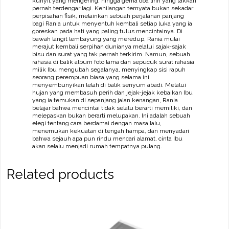
kunyit yang mengering, hingga gema doa lirih yang takkan
pernah terdengar lagi. Kehilangan ternyata bukan sekadar
perpisahan fisik, melainkan sebuah perjalanan panjang
bagi Rania untuk menyentuh kembali setiap luka yang ia
goreskan pada hati yang paling tulus mencintainya. Di
bawah langit lembayung yang meredup, Rania mulai
merajut kembali serpihan dunianya melalui sajak-sajak
bisu dan surat yang tak pernah terkirim. Namun, sebuah
rahasia di balik album foto lama dan sepucuk surat rahasia
milik Ibu mengubah segalanya, menyingkap sisi rapuh
seorang perempuan biasa yang selama ini
menyembunyikan lelah di balik senyum abadi. Melalui
hujan yang membasuh perih dan jejak-jejak kebaikan Ibu
yang ia temukan di sepanjang jalan kenangan, Rania
belajar bahwa mencintai tidak selalu berarti memiliki, dan
melepaskan bukan berarti melupakan. Ini adalah sebuah
elegi tentang cara berdamai dengan masa lalu,
menemukan kekuatan di tengah hampa, dan menyadari
bahwa sejauh apa pun rindu mencari alamat, cinta Ibu
akan selalu menjadi rumah tempatnya pulang.
Related products