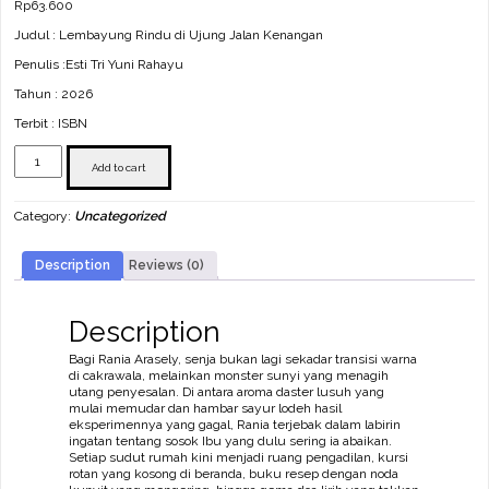
Rp
63.600
Judul : Lembayung Rindu di Ujung Jalan Kenangan
Penulis :Esti Tri Yuni Rahayu
Tahun : 2026
Terbit : ISBN
Lembayung
Rindu
Add to cart
di
Ujung
Category:
Uncategorized
Jalan
Kenangan
quantity
Description
Reviews (0)
Description
Bagi Rania Arasely, senja bukan lagi sekadar transisi warna
di cakrawala, melainkan monster sunyi yang menagih
utang penyesalan. Di antara aroma daster lusuh yang
mulai memudar dan hambar sayur lodeh hasil
eksperimennya yang gagal, Rania terjebak dalam labirin
ingatan tentang sosok Ibu yang dulu sering ia abaikan.
Setiap sudut rumah kini menjadi ruang pengadilan, kursi
rotan yang kosong di beranda, buku resep dengan noda