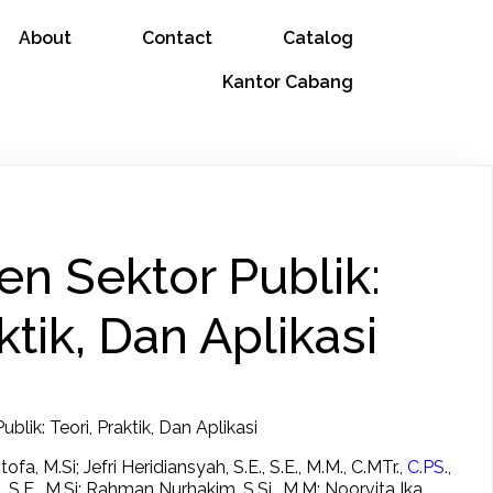
About
Contact
Catalog
Kantor Cabang
n Sektor Publik:
ktik, Dan Aplikasi
blik: Teori, Praktik, Dan Aplikasi
tofa, M.Si; Jefri Heridiansyah, S.E., S.E., M.M., C.MTr.,
C.PS
.,
, S.E., M.Si; Rahman Nurhakim, S.Si., M.M; Noorvita Ika