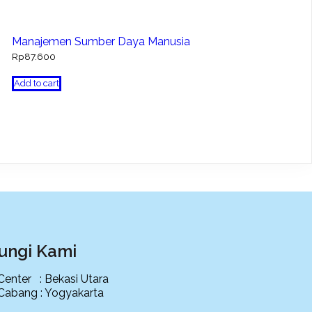
Manajemen Sumber Daya Manusia
Rp
87.600
Add to cart
ungi Kami
 Center : Bekasi Utara
 Cabang : Yogyakarta