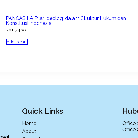
PANCASILA Pilar Ideologi dalam Struktur Hukum dan
Konstitusi Indonesia
Rp
117.400
Add to cart
Quick Links
Hub
Home
Office
Office
About
bagi