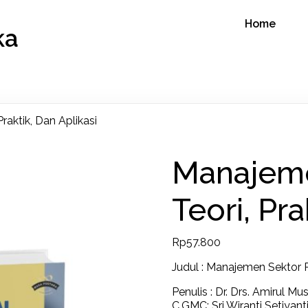
Home
ka
raktik, Dan Aplikasi
Manajeme
Teori, Pra
Rp
57.800
Judul : Manajemen Sektor Pu
Penulis : Dr. Drs. Amirul Mus
C.GMC; Sri Wiranti Setiyanti