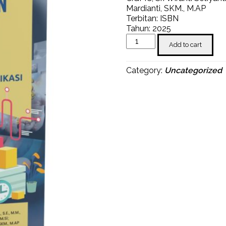
Mardianti, SKM., M.AP
Terbitan: ISBN
Tahun: 2025
Manajemen
Add to cart
Sektor
Publik:
Teori,
Category:
Uncategorized
Praktik,
Dan
Aplikasi
quantity