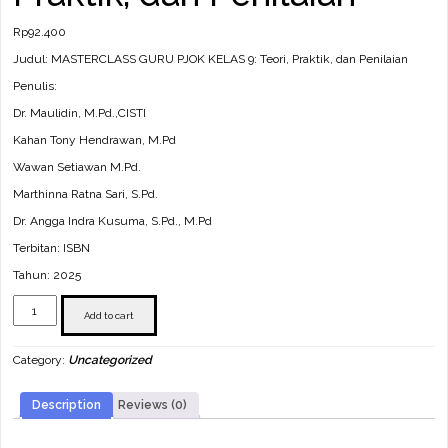
Rp
92.400
Judul: MASTERCLASS GURU PJOK KELAS 9: Teori, Praktik, dan Penilaian
Penulis:
Dr. Maulidin, M.Pd.,CISTI
Kahan Tony Hendrawan, M.Pd
Wawan Setiawan M.Pd.
Marthinna Ratna Sari, S.Pd.
Dr. Angga Indra Kusuma, S.Pd., M.Pd
Terbitan: ISBN
Tahun: 2025
MASTERCLASS
GURU
Add to cart
PJOK
KELAS
Category:
Uncategorized
9:
Teori,
Praktik,
Description
Reviews (0)
dan
Penilaian
quantity