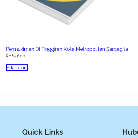
Permukiman Di Pinggiran Kota Metropolitan Sarbagita
Rp
87.600
Add to cart
Quick Links
Hub