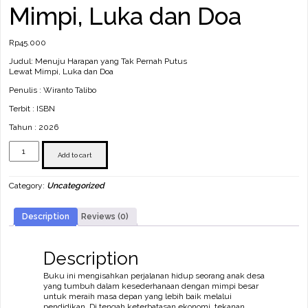
Mimpi, Luka dan Doa
Rp
45.000
Judul: Menuju Harapan yang Tak Pernah Putus
Lewat Mimpi, Luka dan Doa
Penulis : Wiranto Talibo
Terbit : ISBN
Tahun : 2026
Menuju
Harapan
Add to cart
yang
Tak
Category:
Uncategorized
Pernah
Putus
Lewat
Description
Reviews (0)
Mimpi,
Luka
dan
Doa
Description
quantity
Buku ini mengisahkan perjalanan hidup seorang anak desa
yang tumbuh dalam kesederhanaan dengan mimpi besar
untuk meraih masa depan yang lebih baik melalui
pendidikan. Di tengah keterbatasan ekonomi, tekanan