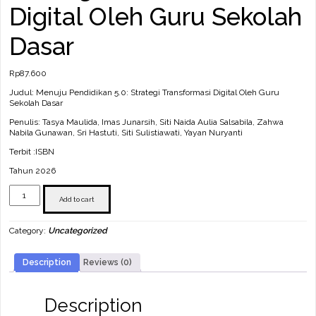
Digital Oleh Guru Sekolah
Dasar
Rp
87.600
Judul: Menuju Pendidikan 5.0: Strategi Transformasi Digital Oleh Guru
Sekolah Dasar
Penulis: Tasya Maulida, Imas Junarsih, Siti Naida Aulia Salsabila, Zahwa
Nabila Gunawan, Sri Hastuti, Siti Sulistiawati, Yayan Nuryanti
Terbit :ISBN
Tahun 2026
Menuju
Pendidikan
Add to cart
5.0:
Strategi
Category:
Uncategorized
Transformasi
Digital
Oleh
Description
Reviews (0)
Guru
Sekolah
Dasar
quantity
Description