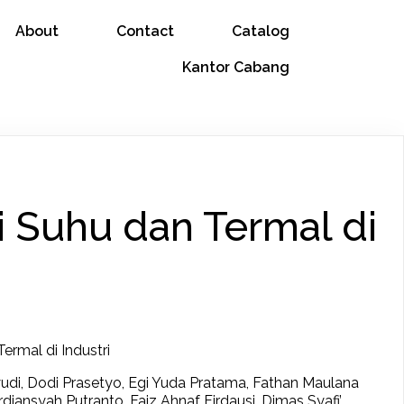
About
Contact
Catalog
Kantor Cabang
i Suhu dan Termal di
ermal di Industri
yudi, Dodi Prasetyo, Egi Yuda Pratama, Fathan Maulana
diansyah Putranto, Faiz Ahnaf Firdausi, Dimas Syafi’