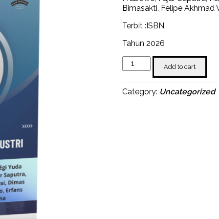
Bimasakti, Felipe Akhmad V
Terbit :ISBN
Tahun 2026
Metrologi
Add to cart
Suhu
dan
Termal
Category:
Uncategorized
di
Industri
quantity