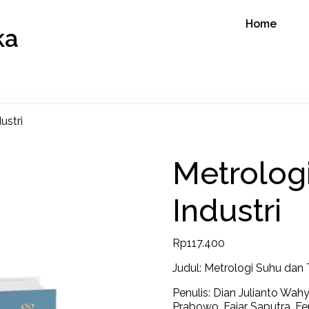
Home
ka
ustri
Metrolog
Industri
Rp
117.400
Judul: Metrologi Suhu dan T
Penulis: Dian Julianto Wah
Prabowo, Fajar Saputra, Fer