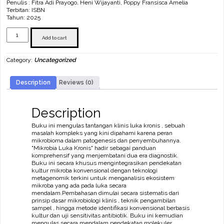
Penulis : Fitra Adi Prayogo, Heni Wijayanti, Poppy Fransisca Amelia
Terbitan: ISBN
Tahun: 2025
Mikrobia
Luka
Add to cart
Kronis
quantity
Category:
Uncategorized
Description
Reviews (0)
Description
Buku ini mengulas tantangan klinis luka kronis , sebuah
masalah kompleks yang kini dipahami karena peran
mikrobioma dalam patogenesis dan penyembuhannya.
"Mikrobia Luka Kronis" hadir sebagai panduan
komprehensif yang menjembatani dua era diagnostik.
Buku ini secara khusus mengintegrasikan pendekatan
kultur mikroba konvensional dengan teknologi
metagenomik terkini untuk menganalisis ekosistem
mikroba yang ada pada luka secara
mendalam.Pembahasan dimulai secara sistematis dari
prinsip dasar mikrobiologi klinis , teknik pengambilan
sampel , hingga metode identifikasi konvensional berbasis
kultur dan uji sensitivitas antibiotik. Buku ini kemudian
mengulas secara mendalam pendekatan molekuler