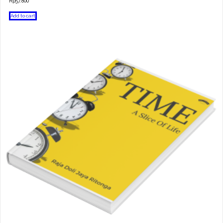
Rp
57.800
Add to cart