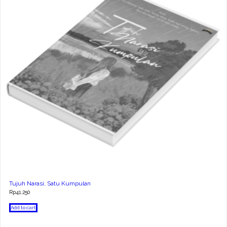
Tujuh Narasi, Satu Kumpulan
Rp
41.250
Add to cart