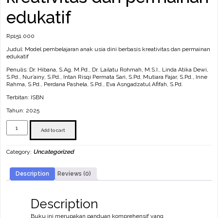
edukatif
Rp
151.000
Judul: Model pembelajaran anak usia dini berbasis kreativitas dan permainan
edukatif
Penulis: Dr. Hibana, S.Ag, M.Pd., Dr. Lailatu Rohmah, M.S.I., Linda Atika Dewi,
S.Pd., Nur’ainy, S.Pd., Intan Risqi Permata Sari, S.Pd, Mutiara Fajar, S.Pd., Inne
Rahma, S.Pd., Perdana Pashela, S.Pd., Eva Asngadzatul Afifah, S.Pd.
Terbitan: ISBN
Tahun: 2025
Model
pembelajaran
Add to cart
anak
usia
Category:
Uncategorized
dini
berbasis
kreativitas
Description
Reviews (0)
dan
permainan
edukatif
quantity
Description
Buku ini merupakan panduan komprehensif yang