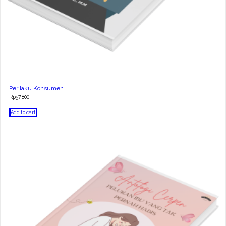
Perilaku Konsumen
Rp
57.800
Add to cart