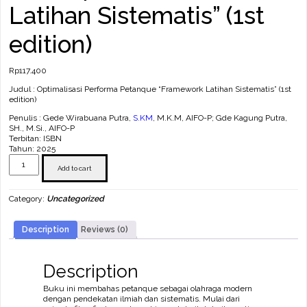
Latihan Sistematis” (1st
edition)
Rp
117.400
Judul : Optimalisasi Performa Petanque “Framework Latihan Sistematis” (1st
edition)
Penulis : Gede Wirabuana Putra,
S.KM
, M.K.M, AIFO-P; Gde Kagung Putra,
SH., M.Si., AIFO-P
Terbitan: ISBN
Tahun: 2025
Optimalisasi
Performa
Add to cart
Petanque
"Framework
Category:
Uncategorized
Latihan
Sistematis"
(1st
Description
Reviews (0)
edition)
quantity
Description
Buku ini membahas petanque sebagai olahraga modern
dengan pendekatan ilmiah dan sistematis. Mulai dari