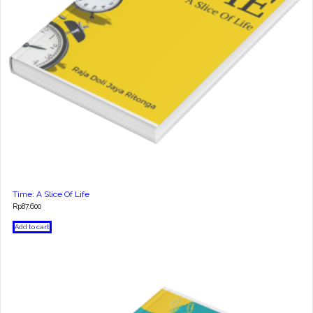
Time: A Slice Of Life
Rp
87.600
Add to cart