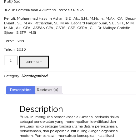
Rp
87.600
Judul: Pemeriksaan Akuntansi Berbasis Risiko
Penuli: Muhammad Hasyim Ashari, S.E., Ak., S.H., M.Hum., M.Ak., CA.; Dessy
Evianti, SE, M.Ak; Patriandari, SE, M.Ak; Leonard Pangaribuan, S.E., S.H., M.M.,
M.Ak., Ak., CPA., ASEAN CPA., CSRS., CSP., CSRA., CLI; Dr. Malisye Christin
Sjioen, S.STP., M.Si
Terbit :ISBN
Tahun: 2026
Pemeriksaan
Akuntansi
Add to cart
Berbasis
Risiko
Category:
Uncategorized
quantity
Description
Reviews (0)
Description
Buku ini mengulas pemeriksaan akuntansi berbasis risiko
sebagai pendekatan yang menempatkan identifikasi dan
evaluasi risiko sebagai fondasi utama dalam perencanaan,
pelaksanaan, dan pelaporan audit di lingkungan organisasi
modern. Pembahasan mencakup konsep dan klasifikasi