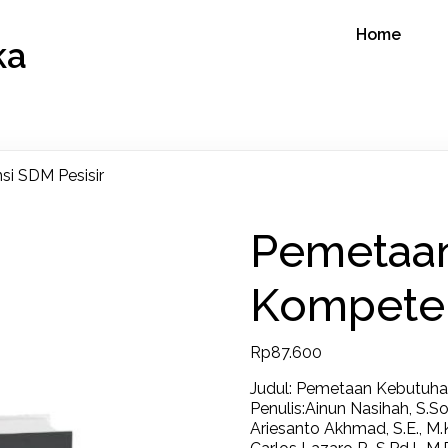
Home
ka
i SDM Pesisir
Pemetaa
Kompeten
Rp
87.600
Judul: Pemetaan Kebutuha
Penulis:Ainun Nasihah, S.Sos.
Ariesanto Akhmad, S.E., M.K