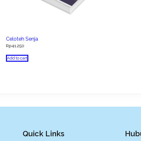
Celoteh Senja
Rp
41.250
Add to cart
Quick Links
Hub