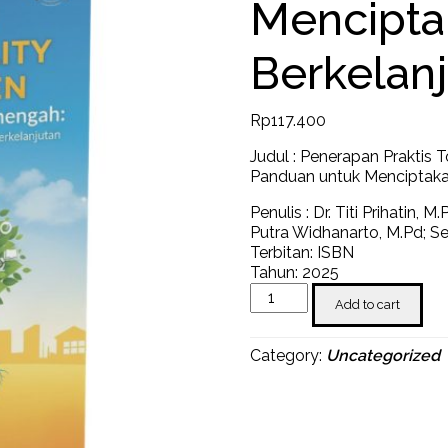
Mencipta
Berkelan
Rp
117.400
Judul : Penerapan Praktis
Panduan untuk Menciptaka
Penulis : Dr. Titi Prihatin,
Putra Widhanarto, M.Pd; S
Terbitan: ISBN
Tahun: 2025
Penerapan
Add to cart
Praktis
Total
Quality
Category:
Uncategorized
Manajemen
di
Sekolah
Dasar