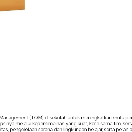
dan
Menengah:
Panduan
untuk
Menciptakan
Budaya
Mutu
Berkelanjutan
quantity
 Management (TQM) di sekolah untuk meningkatkan mutu pen
nya melalui kepemimpinan yang kuat, kerja sama tim, serta 
tas, pengelolaan sarana dan lingkungan belajar, serta pera