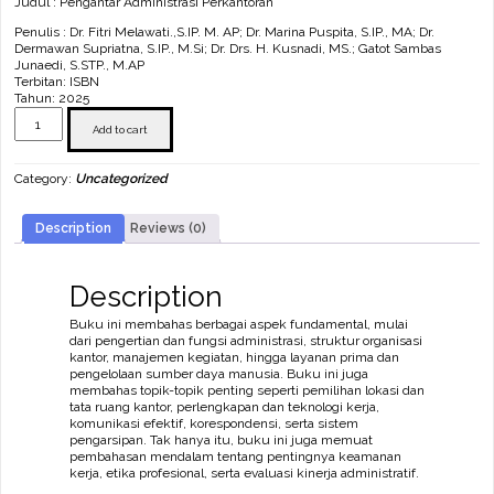
Judul : Pengantar Administrasi Perkantoran
Penulis : Dr. Fitri Melawati.,S.IP. M. AP; Dr. Marina Puspita, S.IP., MA; Dr.
Dermawan Supriatna, S.IP., M.Si; Dr. Drs. H. Kusnadi, MS.; Gatot Sambas
Junaedi, S.STP., M.AP
Terbitan: ISBN
Tahun: 2025
Pengantar
Administrasi
Add to cart
Perkantoran
quantity
Category:
Uncategorized
Description
Reviews (0)
Description
Buku ini membahas berbagai aspek fundamental, mulai
dari pengertian dan fungsi administrasi, struktur organisasi
kantor, manajemen kegiatan, hingga layanan prima dan
pengelolaan sumber daya manusia. Buku ini juga
membahas topik-topik penting seperti pemilihan lokasi dan
tata ruang kantor, perlengkapan dan teknologi kerja,
komunikasi efektif, korespondensi, serta sistem
pengarsipan. Tak hanya itu, buku ini juga memuat
pembahasan mendalam tentang pentingnya keamanan
kerja, etika profesional, serta evaluasi kinerja administratif.