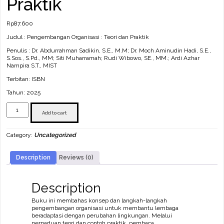
Praktik
Rp
87.600
Judul : Pengembangan Organisasi : Teori dan Praktik
Penulis : Dr. Abdurrahman Sadikin, S.E., M.M; Dr. Moch Aminudin Hadi, S.E.,
S.Sos., S.Pd., MM; Siti Muharramah; Rudi Wibowo, SE., MM.; Ardi Azhar
Nampira S.T., MIST
Terbitan: ISBN
Tahun: 2025
Pengembangan
Organisasi
Add to cart
:
Teori
Category:
Uncategorized
dan
Praktik
quantity
Description
Reviews (0)
Description
Buku ini membahas konsep dan langkah-langkah
pengembangan organisasi untuk membantu lembaga
beradaptasi dengan perubahan lingkungan. Melalui
perpaduan teori dan contoh praktik, pembaca