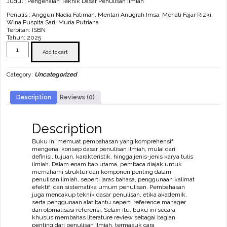
Judul : Pengenalan Teknik Dasar Penulisan Ilmiah
Penulis : Anggun Nadia Fatimah, Mentari Anugrah Imsa, Menati Fajar Rizki,
Wina Puspita Sari, Muria Putriana
Terbitan: ISBN
Tahun: 2025
Pengenalan
Teknik
Add to cart
Dasar
Penulisan
Category:
Uncategorized
Ilmiah
quantity
Description
Reviews (0)
Description
Buku ini memuat pembahasan yang komprehensif
mengenai konsep dasar penulisan ilmiah, mulai dari
definisi, tujuan, karakteristik, hingga jenis-jenis karya tulis
ilmiah. Dalam enam bab utama, pembaca diajak untuk
memahami struktur dan komponen penting dalam
penulisan ilmiah, seperti laras bahasa, penggunaan kalimat
efektif, dan sistematika umum penulisan. Pembahasan
juga mencakup teknik dasar penulisan, etika akademik,
serta penggunaan alat bantu seperti reference manager
dan otomatisasi referensi. Selain itu, buku ini secara
khusus membahas literature review sebagai bagian
penting dari penulisan ilmiah, termasuk cara