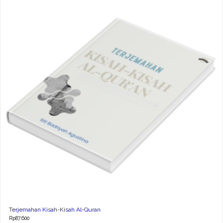
Terjemahan Kisah-Kisah Al-Quran
Rp
87.600