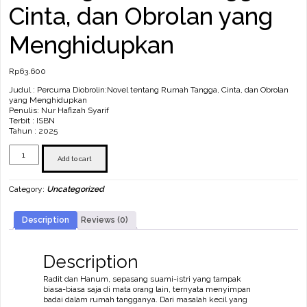
Cinta, dan Obrolan yang
Menghidupkan
Rp
63.600
Judul : Percuma Diobrolin:Novel tentang Rumah Tangga, Cinta, dan Obrolan
yang Menghidupkan
Penulis: Nur Hafizah Syarif
Terbit : ISBN
Tahun : 2025
Percuma
Diobrolin:Novel
Add to cart
tentang
Rumah
Category:
Uncategorized
Tangga,
Cinta,
dan Obrolan
Description
Reviews (0)
yang
Menghidupkan
quantity
Description
Radit dan Hanum, sepasang suami-istri yang tampak
biasa-biasa saja di mata orang lain, ternyata menyimpan
badai dalam rumah tangganya. Dari masalah kecil yang