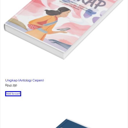
Ungkap (Antologi Cepen)
Rp
41.250
Add to cart