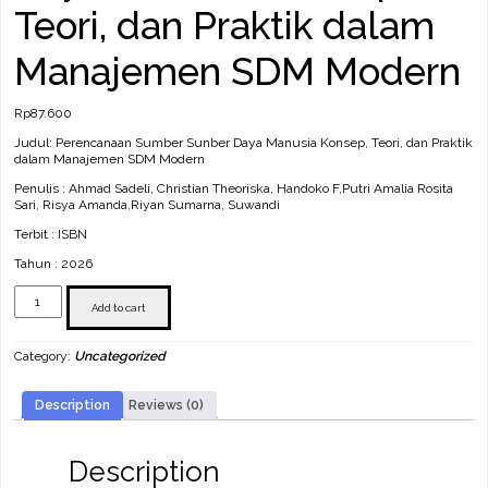
Teori, dan Praktik dalam
Manajemen SDM Modern
Rp
87.600
Judul: Perencanaan Sumber Sunber Daya Manusia Konsep, Teori, dan Praktik
dalam Manajemen SDM Modern
Penulis : Ahmad Sadeli, Christian Theoriska, Handoko F,Putri Amalia Rosita
Sari, Risya Amanda,Riyan Sumarna, Suwandi
Terbit : ISBN
Tahun : 2026
Perencanaan
Sumber
Add to cart
Daya
Manusia Konsep,
Category:
Uncategorized
Teori,
dan
Praktik
Description
Reviews (0)
dalam
Manajemen
SDM
Modern
Description
quantity