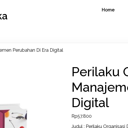
Home
ka
emen Perubahan Di Era Digital
Perilaku 
Manajeme
Digital
Rp
57.800
Judul : Perilaku Organisas