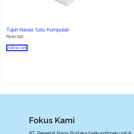
Tujuh Narasi, Satu Kumpulan
Rp
41.250
Add to cart
Fokus Kami
PT. Penerbit Naga Pustaka berkomitmen untuk