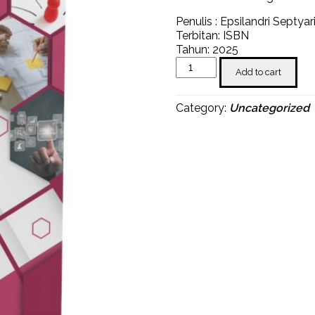
Penulis : Epsilandri Septyari
Terbitan: ISBN
Tahun: 2025
Perilaku
Add to cart
Organisasi
Dalam
Manajemen
Category:
Uncategorized
Perubahan
Di
Era
Digital
quantity