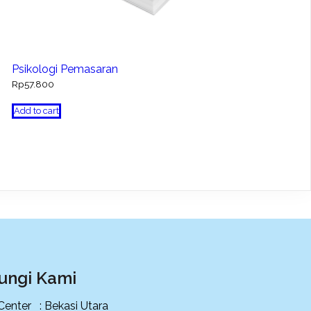
Psikologi Pemasaran
Rp
57.800
Add to cart
ungi Kami
 Center : Bekasi Utara