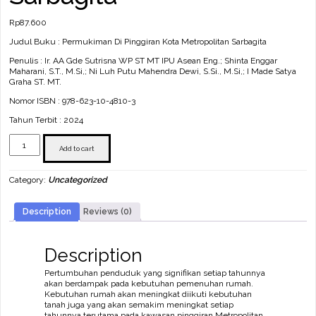
Rp
87.600
Judul Buku : Permukiman Di Pinggiran Kota Metropolitan Sarbagita
Penulis : Ir. AA Gde Sutrisna WP ST MT IPU Asean Eng.; Shinta Enggar
Maharani, S.T., M.Si,; Ni Luh Putu Mahendra Dewi, S.Si., M.Si,; I Made Satya
Graha ST. MT.
Nomor ISBN :
978-623-10-4810-3
Tahun Terbit : 2024
Permukiman
Di
Add to cart
Pinggiran
Kota
Category:
Uncategorized
Metropolitan
Sarbagita
quantity
Description
Reviews (0)
Description
Pertumbuhan penduduk yang signifikan setiap tahunnya
akan berdampak pada kebutuhan pemenuhan rumah.
Kebutuhan rumah akan meningkat diikuti kebutuhan
tanah juga yang akan semakim meningkat setiap
tahunnya terutama pada kawasan pinggiran Metropolitan