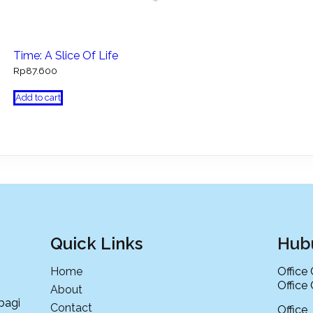
Time: A Slice Of Life
Rp
87.600
Add to cart
Quick Links
Hub
Home
Office
Office
About
bagi
Contact
Offi