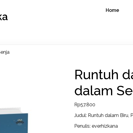
Home
ka
Senja
Runtuh da
dalam Se
Rp
57.800
Judul: Runtuh dalam Biru, 
Penulis: everhizkana