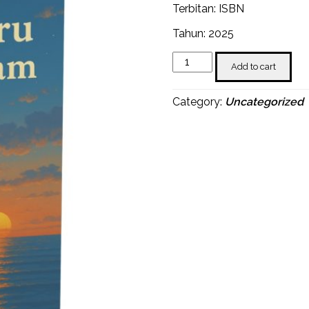
Terbitan: ISBN
Tahun: 2025
Runtuh
Add to cart
dalam
Biru,
Pulih
Category:
Uncategorized
dalam
Senja
quantity