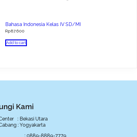
Bahasa Indonesia Kelas IV SD/MI
Rp
87.600
Add to cart
ungi Kami
 Center : Bekasi Utara
 Cabang : Yogyakarta
ce : 0889-8889-7779