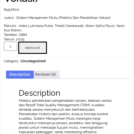
Rp
57.800
Judul : Sistem Manajemen Mutu (Praktisi Dan Pendidikan Vokasi)
Penulis : Indra Lukmana Putra, Triesti Candrawati, Ilham Saiful Fauzi, Yasin
Nur Rohim
Terbitan: ISBN
Tahun: 2025
Sistem
Manajemen
Add to cart
Mutu
(Praktisi
Category:
Uncategorized
Dan
Pendidikan
Vokasi)
Description
Reviews (0)
quantity
Description
Melalui pendekatan pengendalian proses, batasan variasi,
dan filosofi Total Quality Management (TQM), kualitas
dikelola secara menyeluruh dan berkelanjutan.
Pendekatan historis dan praktis, evolusi konsep kontrol
kualitas. Sistem Manajemen Mutu kerangka kerja
terstruktur mencakup proses, prosedur, dan tanggung
jawab untuk mencapai tujuan mutu, meningkatkan
kepuasan pelanggan, serta mendorong efisiensi