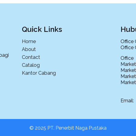
Quick Links
Hub
Home
Office
Office
About
bagi
Contact
Offi
Market
Catalog
Market
Kantor Cabang
Market
Market
Email
© 2025 PT. Penerbit Naga Pustaka