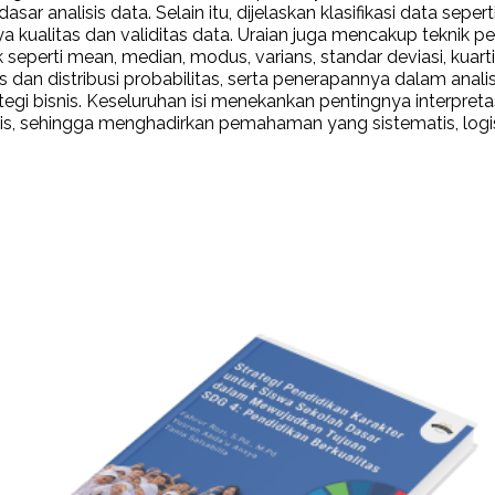
alisis data. Selain itu, dijelaskan klasifikasi data seperti ku
 kualitas dan validitas data. Uraian juga mencakup teknik pe
ik seperti mean, median, modus, varians, standar deviasi, kuartil,
an distribusi probabilitas, serta penerapannya dalam analisi
gi bisnis. Keseluruhan isi menekankan pentingnya interpret
 etis, sehingga menghadirkan pemahaman yang sistematis, lo