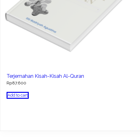
Terjemahan Kisah-Kisah Al-Quran
Rp
87.600
Add to cart