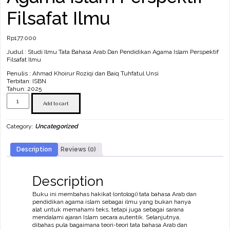
Filsafat Ilmu
Rp
177.000
Judul : Studi Ilmu Tata Bahasa Arab Dan Pendidikan Agama Islam Perspektif
Filsafat Ilmu
Penulis : Ahmad Khoirur Roziqi dan Baiq Tuhfatul Unsi
Terbitan: ISBN
Tahun: 2025
Studi
Ilmu
Add to cart
Tata
Bahasa
Category:
Uncategorized
Arab
Dan
Pendidikan
Description
Reviews (0)
Agama
Islam
Perspektif
Filsafat
Description
Ilmu
quantity
Buku ini membahas hakikat (ontologi) tata bahasa Arab dan
pendidikan agama islam sebagai ilmu yang bukan hanya
alat untuk memahami teks, tetapi juga sebagai sarana
mendalami ajaran Islam secara autentik. Selanjutnya,
dibahas pula bagaimana teori-teori tata bahasa Arab dan