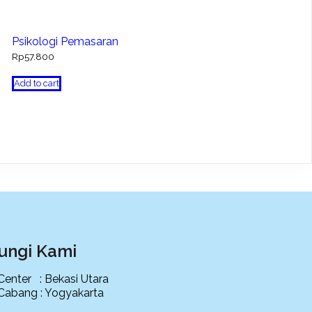
Psikologi Pemasaran
Rp
57.800
Add to cart
ungi Kami
 Center : Bekasi Utara
 Cabang : Yogyakarta