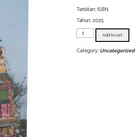
Terbitan: ISBN
Tahun: 2025
Tabut
Add to cart
dalam
Matematika
quantity
Category:
Uncategorized