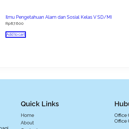
Ilmu Pengetahuan Alam dan Sosial Kelas V SD/MI
Rp
87.600
Add to cart
Quick Links
Hub
Home
Office
Office
About
bagi