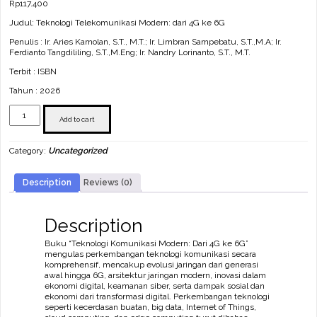
Rp
117.400
Judul: Teknologi Telekomunikasi Modern: dari 4G ke 6G
Penulis : Ir. Aries Kamolan, S.T., M.T.; Ir. Limbran Sampebatu, S.T.,M.A; Ir.
Ferdianto Tangdililing, S.T.,M.Eng; Ir. Nandry Lorinanto, S.T., M.T.
Terbit : ISBN
Tahun : 2026
Teknologi
Telekomunikasi
Add to cart
Modern:
dari
Category:
Uncategorized
4G
ke
6G
Description
Reviews (0)
quantity
Description
Buku “Teknologi Komunikasi Modern: Dari 4G ke 6G”
mengulas perkembangan teknologi komunikasi secara
komprehensif, mencakup evolusi jaringan dari generasi
awal hingga 6G, arsitektur jaringan modern, inovasi dalam
ekonomi digital, keamanan siber, serta dampak sosial dan
ekonomi dari transformasi digital. Perkembangan teknologi
seperti kecerdasan buatan, big data, Internet of Things,