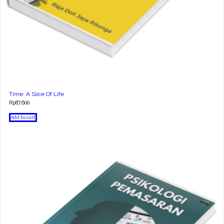
Time: A Slice Of Life
Rp
87.600
Add to cart