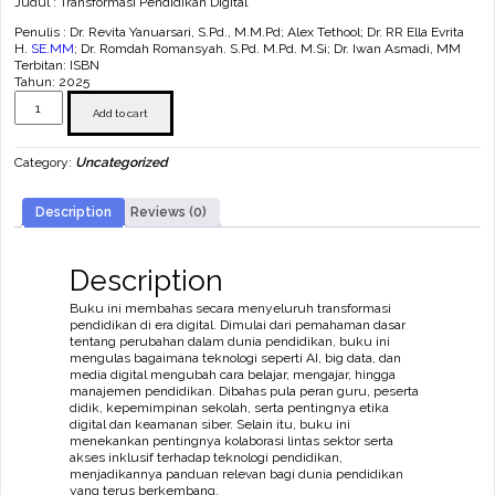
Judul : Transformasi Pendidikan Digital
Penulis : Dr. Revita Yanuarsari, S.Pd., M.M.Pd; Alex Tethool; Dr. RR Ella Evrita
H.
SE.MM
; Dr. Romdah Romansyah. S.Pd. M.Pd. M.Si; Dr. Iwan Asmadi, MM
Terbitan: ISBN
Tahun: 2025
Transformasi
Pendidikan
Add to cart
Digital
quantity
Category:
Uncategorized
Description
Reviews (0)
Description
Buku ini membahas secara menyeluruh transformasi
pendidikan di era digital. Dimulai dari pemahaman dasar
tentang perubahan dalam dunia pendidikan, buku ini
mengulas bagaimana teknologi seperti AI, big data, dan
media digital mengubah cara belajar, mengajar, hingga
manajemen pendidikan. Dibahas pula peran guru, peserta
didik, kepemimpinan sekolah, serta pentingnya etika
digital dan keamanan siber. Selain itu, buku ini
menekankan pentingnya kolaborasi lintas sektor serta
akses inklusif terhadap teknologi pendidikan,
menjadikannya panduan relevan bagi dunia pendidikan
yang terus berkembang.