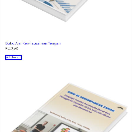
Buku Ajar Kewirausahaan Terapan
Rp
117.400
Add to cart