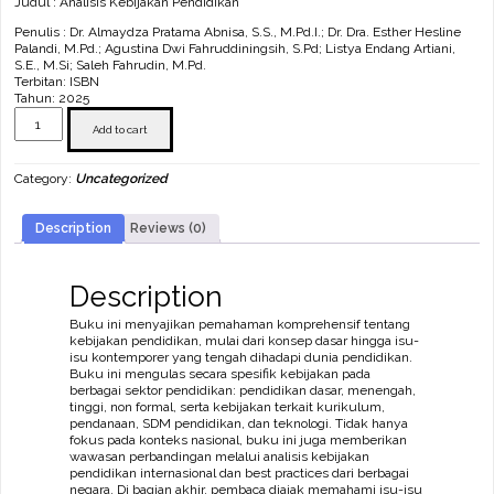
Judul : Analisis Kebijakan Pendidikan
Penulis : Dr. Almaydza Pratama Abnisa, S.S., M.Pd.I.; Dr. Dra. Esther Hesline
Palandi, M.Pd.; Agustina Dwi Fahruddiningsih, S.Pd; Listya Endang Artiani,
S.E., M.Si; Saleh Fahrudin, M.Pd.
Terbitan: ISBN
Tahun: 2025
Analisis
Kebijakan
Add to cart
Pendidikan
quantity
Category:
Uncategorized
Description
Reviews (0)
Description
Buku ini menyajikan pemahaman komprehensif tentang
kebijakan pendidikan, mulai dari konsep dasar hingga isu-
isu kontemporer yang tengah dihadapi dunia pendidikan.
Buku ini mengulas secara spesifik kebijakan pada
berbagai sektor pendidikan: pendidikan dasar, menengah,
tinggi, non formal, serta kebijakan terkait kurikulum,
pendanaan, SDM pendidikan, dan teknologi. Tidak hanya
fokus pada konteks nasional, buku ini juga memberikan
wawasan perbandingan melalui analisis kebijakan
pendidikan internasional dan best practices dari berbagai
negara. Di bagian akhir, pembaca diajak memahami isu-isu