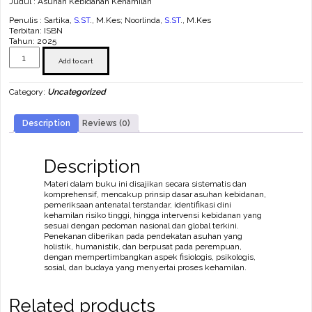
Judul : Asuhan Kebidanan Kehamilan
Penulis : Sartika,
S.ST
., M.Kes; Noorlinda,
S.ST
., M.Kes
Terbitan: ISBN
Tahun: 2025
Asuhan
Kebidanan
Add to cart
Kehamilan
quantity
Category:
Uncategorized
Description
Reviews (0)
Description
Materi dalam buku ini disajikan secara sistematis dan
komprehensif, mencakup prinsip dasar asuhan kebidanan,
pemeriksaan antenatal terstandar, identifikasi dini
kehamilan risiko tinggi, hingga intervensi kebidanan yang
sesuai dengan pedoman nasional dan global terkini.
Penekanan diberikan pada pendekatan asuhan yang
holistik, humanistik, dan berpusat pada perempuan,
dengan mempertimbangkan aspek fisiologis, psikologis,
sosial, dan budaya yang menyertai proses kehamilan.
Related products