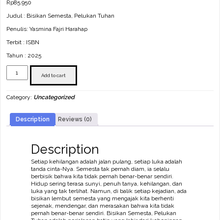
Rp
85.950
Judul : Bisikan Semesta, Pelukan Tuhan
Penulis: Yasmina Fajri Harahap
Terbit : ISBN
Tahun : 2025
Bisikan
Semesta,
Add to cart
Pelukan
Tuhan
Category:
Uncategorized
quantity
Description
Reviews (0)
Description
Setiap kehilangan adalah jalan pulang, setiap luka adalah
tanda cinta-Nya. Semesta tak pernah diam, ia selalu
berbisik bahwa kita tidak pernah benar-benar sendiri.
Hidup sering terasa sunyi, penuh tanya, kehilangan, dan
luka yang tak terlihat. Namun, di balik setiap kejadian, ada
bisikan lembut semesta yang mengajak kita berhenti
sejenak, mendengar, dan merasakan bahwa kita tidak
pernah benar-benar sendiri. Bisikan Semesta, Pelukan